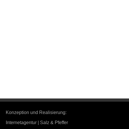
Kontakt
0711-46 99 66 00
0711-46 99 6 599
Calwer Str. 23 70173 Stuttgart
Konzeption und Realisierung:
Internetagentur | Salz & Pfeffer